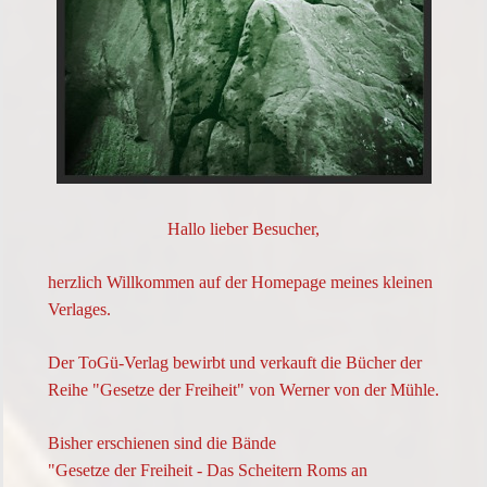
Hallo lieber Besucher,
herzlich Willkommen auf der Homepage meines kleinen
Verlages.
Der ToGü-Verlag bewirbt und verkauft die Bücher der
Reihe "Gesetze der Freiheit" von Werner von der Mühle.
Bisher erschienen sind die Bände
"Gesetze der Freiheit - Das Scheitern Roms an