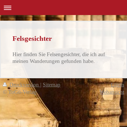
Felsgesichter
Hier finden Sie Felsengesichter, die ich auf
meinen Wanderungen gefunden habe.
Druckversion
|
Sitemap
Login
© ToGü-Verlag
Webansicht